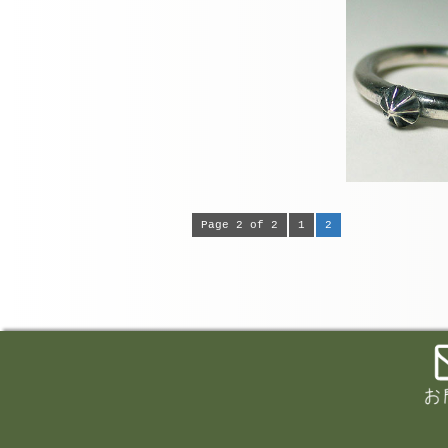
Page 2 of 2
1
2