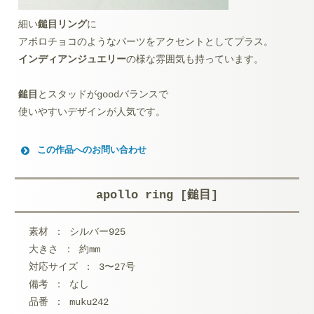
細い
鎚目
リング
に
アポロチョコのようなパーツをアクセントとしてプラス。
インディアンジュエリー
の様な雰囲気も持っています。
鎚目
とスタッドがgoodバランスで
使いやすいデザインが人気です。
この作品へのお問い合わせ
お名前 (必須)
apollo ring [鎚目]
メールアドレス (必須)
素材 ： シルバー925
メッセージ本文
大きさ ： 約mm
対応サイズ ： 3〜27号
備考 ： なし
品番 ： muku242