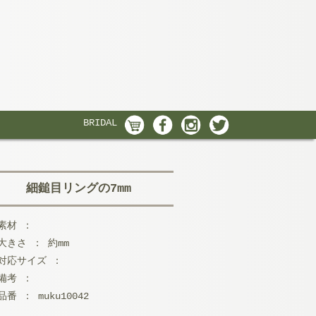
BRIDAL
細鎚目リングの7mm
素材 ：
大きさ ： 約mm
対応サイズ ：
備考 ：
品番 ： muku10042