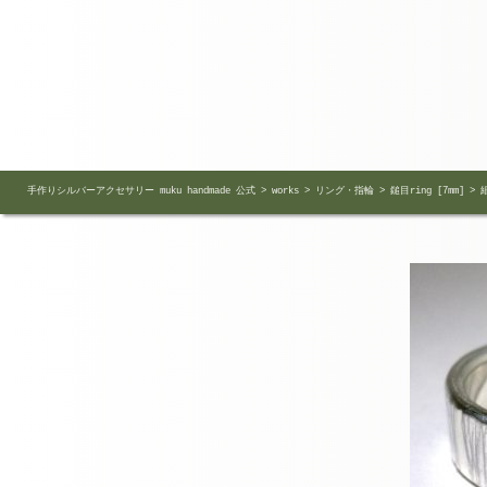
手作りシルバーアクセサリー muku handmade 公式
>
works
>
リング・指輪
>
鎚目ring [7mm]
>