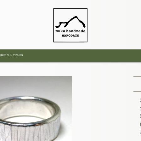
細鎚目リングの7mm