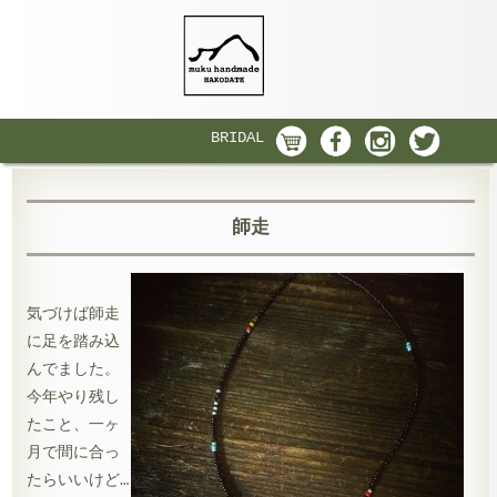
BRIDAL
師走
気づけば師走
に足を踏み込
んでました。
今年やり残し
たこと、一ヶ
月で間に合っ
たらいいけど…