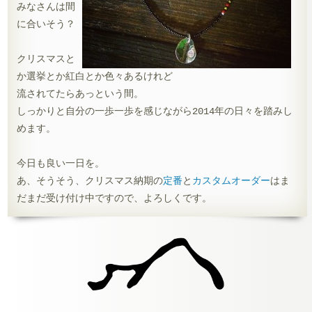
みなさんは間
に合いそう？
クリスマスと
か選挙とか紅白とか色々あるけれど
流されてたらあっという間。
しっかりと自分の一歩一歩を感じながら2014年の日々を踏みし
めます。
今日も良い一日を。
あ、そうそう、クリスマス納期の
定番
と
カスタムオーダー
はま
だまだ受け付け中ですので、よろしくです。