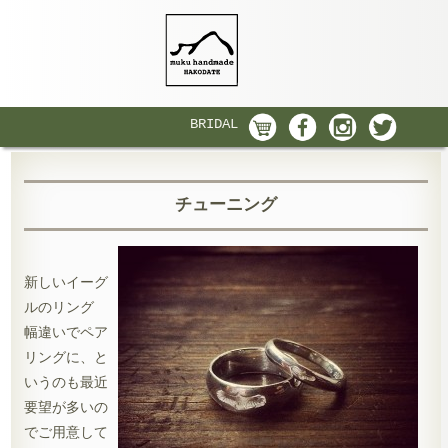
BRIDAL
チューニング
新しいイーグ
ルのリング
幅違いでペア
リングに、と
いうのも最近
要望が多いの
でご用意して