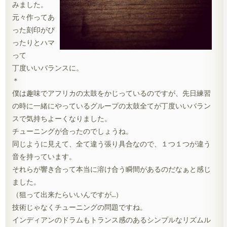
みました。
元々作ってあ
った刻印がぴ
ったりとハマ
って
丁度いいバランスに。
＊
僕は趣味でアフリカの太鼓をかじっているのですが、先日練習
の時に一緒にやっているグループの太鼓全てが丁度いいバラン
スで気持ちよーくなりました。
チューニングが合ったのでしょうね。
同じように見えて、全て違う張り具合なので、１つ１つが違う
音を持っています。
それらが響き合って本当に溶け合う瞬間があるのだなぁと感じ
ました。
（狙って出来たらいいんですが…）
技術じゃなくチューニングの問題ですね。
インディアンのドラムもトランス感のあるシンプルなリズムル