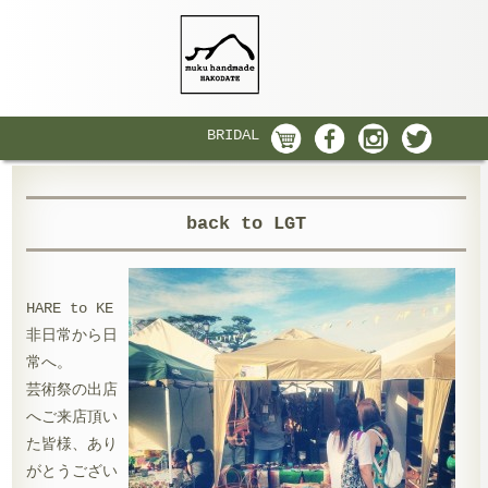
BRIDAL
back to LGT
HARE to KE
非日常から日
常へ。
芸術祭の出店
へご来店頂い
た皆様、あり
がとうござい