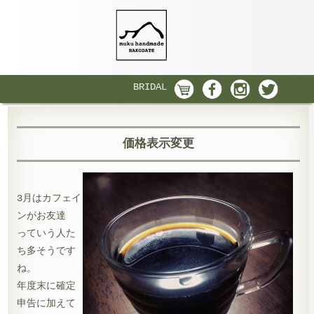
BRIDAL
価格表示変更
3月はカフェイ
ンがお友達
っていう人た
ち多そうです
ね。
年度末に確定
申告に加えて