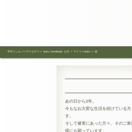
手作りシルバーアクセサリー muku handmade 公式
>
デイリーmuku
>
偲
あの日から2年。
今もなお大変な生活を続けている方
す。
そして被害にあった方々、そのご家
様にも願っています。