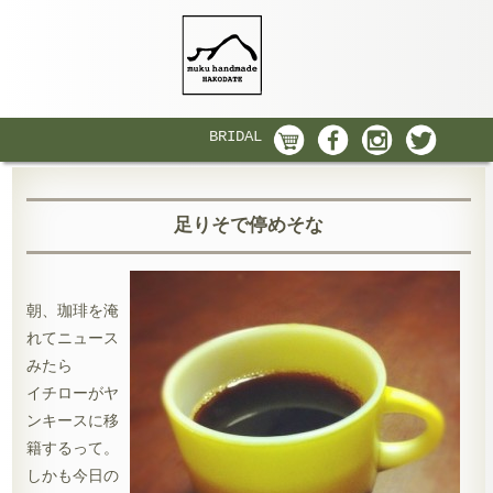
BRIDAL
足りそで停めそな
朝、珈琲を淹
れてニュース
みたら
イチローがヤ
ンキースに移
籍するって。
しかも今日の