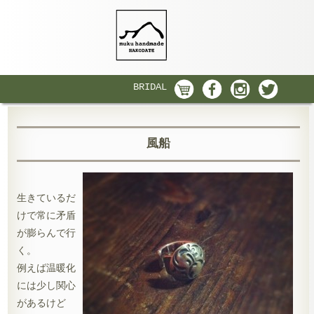
BRIDAL
風船
生きているだ
けで常に矛盾
が膨らんで行
く。
例えば温暖化
には少し関心
があるけど