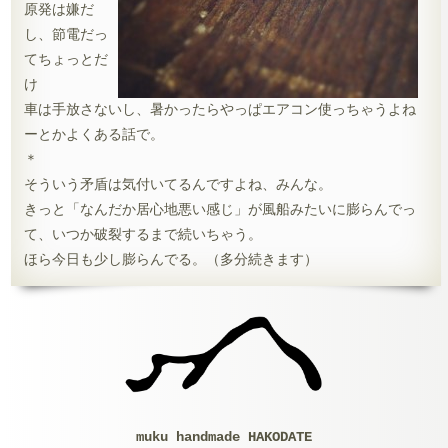
原発は嫌だ
し、節電だっ
てちょっとだ
け
車は手放さないし、暑かったらやっぱエアコン使っちゃうよね
ーとかよくある話で。
＊
そういう矛盾は気付いてるんですよね、みんな。
きっと「なんだか居心地悪い感じ」が風船みたいに膨らんでっ
て、いつか破裂するまで続いちゃう。
ほら今日も少し膨らんでる。（多分続きます）
muku handmade HAKODATE