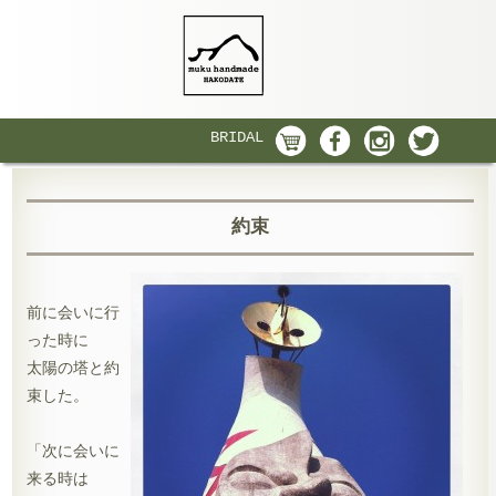
BRIDAL
約束
前に会いに行
った時に
太陽の塔と約
束した。
「次に会いに
来る時は