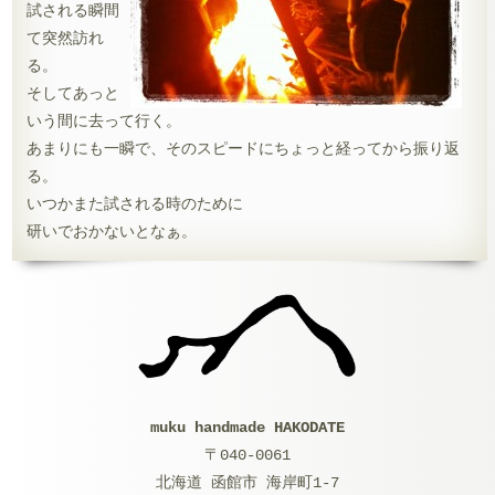
試される瞬間
て突然訪れ
る。
そしてあっと
いう間に去って行く。
あまりにも一瞬で、そのスピードにちょっと経ってから振り返
る。
いつかまた試される時のために
研いでおかないとなぁ。
muku handmade HAKODATE
〒040-0061
北海道 函館市 海岸町1-7