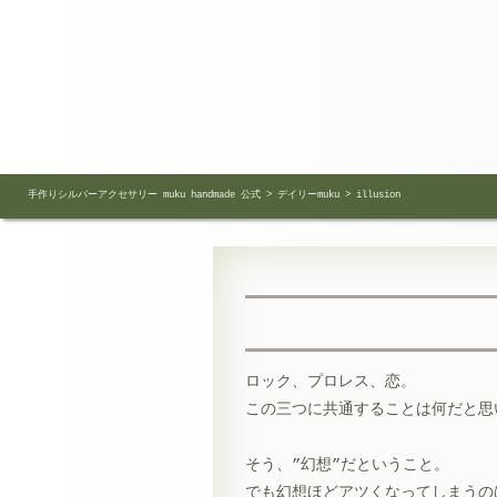
手作りシルバーアクセサリー muku handmade 公式
>
デイリーmuku
>
illusion
ロック、プロレス、恋。
この三つに共通することは何だと思
そう、”幻想”だということ。
でも幻想ほどアツくなってしまうの