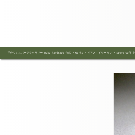
手作りシルバーアクセサリー muku handmade 公式
>
works
>
ピアス・イヤーカフ
>
stone cuff [