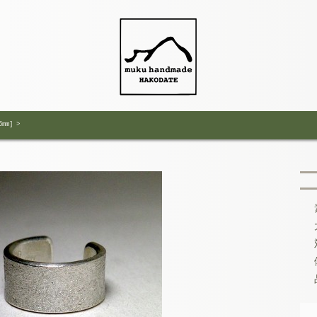
6mm]
>