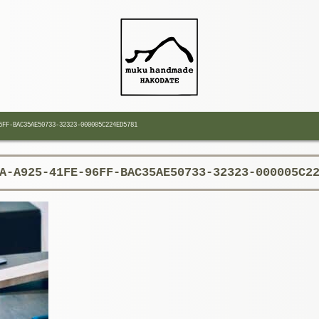
6FF-BAC35AE50733-32323-000005C224ED5781
A-A925-41FE-96FF-BAC35AE50733-32323-000005C2