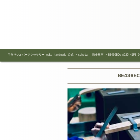
手作りシルバーアクセサリー muku handmade 公式
>
schola : 彫金教室
>
BE436ECA-A925-41FE-9
BE436EC