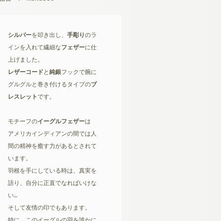
シルバー
を叩き出し、
手彫り
のラ
インを入れて繊細な
フェザー
に仕
上げました。
レザーコード
と
純銀
フックで腕に
グルグルと巻き付けるタイプの
ブ
レスレット
です。
モチーフの
イーグルフェザー
は
アメリカインディアンの間では人
間の精神を癒す力があるとされて
います。
羽根を手にしている時は、真実を
語り、自分に正直でなればいけな
い…
そして友情の印でもあります。
特に、このイーグルの羽を誰かに