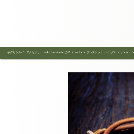
手作りシルバーアクセサリー muku handmade 公式
>
works
>
ブレスレット・バングル
>
prayer f