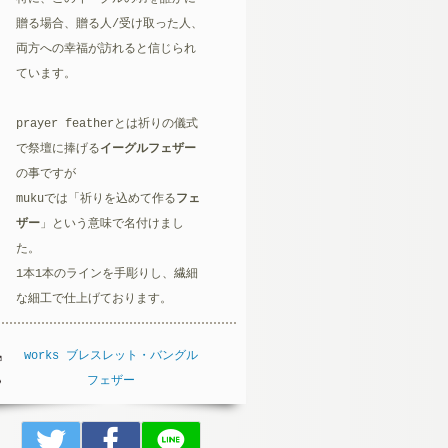
贈る場合、贈る人/受け取った人、
両方への幸福が訪れると信じられ
ています。
prayer featherとは祈りの儀式
で祭壇に捧げる
イーグルフェザー
の事ですが
mukuでは「祈りを込めて作る
フェ
ザー
」という意味で名付けまし
た。
1本1本のラインを手彫りし、繊細
な細工で仕上げております。
works
ブレスレット・バングル
フェザー