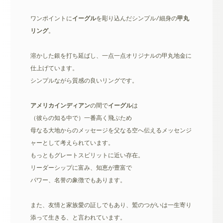
ワンポイントに
イーグル
を彫り込んだシンプル/細身の
甲丸
リング
。
溶かした銀を打ち延ばし、一点一点オリジナルの甲丸地金に
仕上げています。
シンプルながら質感の良いリングです。
アメリカインディアン
の間で
イーグル
は
（彼らの知る中で）一番高く飛ぶため
母なる大地からのメッセージを父なる空へ伝えるメッセンジ
ャーとして考えられています。
もっともグレートスピリットに近い存在。
リーダーシップに富み、知恵が豊富で
パワー、名誉の象徴でもあります。
また、友情と家族愛の証しでもあり、鷲のつがいは一生寄り
添って生きる、と言われています。