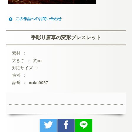
この作品へのお問い合わせ
お名前 (必須)
手彫り唐草の変形ブレスレット
メールアドレス (必須)
素材 ：
メッセージ本文
大きさ ： 約mm
対応サイズ ：
備考 ：
品番 ： muku9957