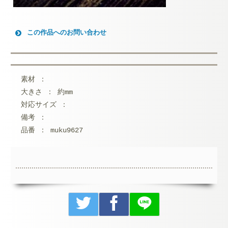
この作品へのお問い合わせ
お名前 (必須)
メールアドレス (必須)
素材 ：
大きさ ： 約mm
メッセージ本文
対応サイズ ：
備考 ：
品番 ： muku9627