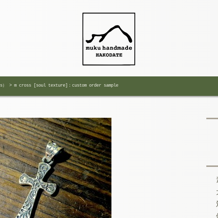
ks）
>
m cross [soul texture]：custom order sample