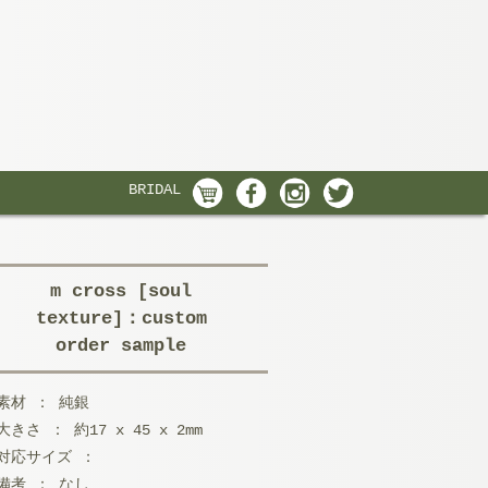
BRIDAL
m cross [soul
texture]：custom
order sample
素材 ： 純銀
大きさ ： 約17 x 45 x 2mm
対応サイズ ：
備考 ： なし