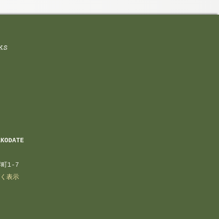
AKODATE
町1-7
く表示