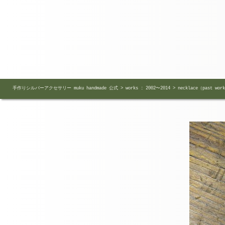
手作りシルバーアクセサリー muku handmade 公式
>
works : 2002〜2014
>
necklace（past wor