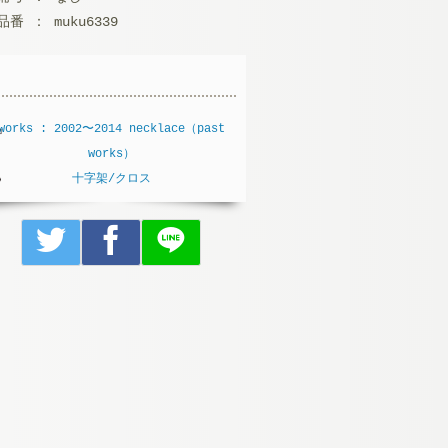
品番 ： muku6339
works : 2002〜2014
necklace（past
works）
十字架/クロス