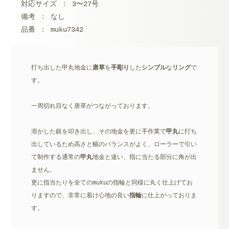
対応サイズ ： 3〜27号
備考 ： なし
品番 ： muku7342
打ち出した甲丸地金に
唐草
を
手彫り
した
シンプル
な
リング
で
す。
一周切れ目なく唐草がつながっております。
溶かした銀を叩き出し、その地金を更に手作業で
甲丸
に打ち
出しているため高さと幅のバランスがよく、ローラーで引い
て制作する通常の
甲丸
地金と違い、指に当たる部分に角が出
ません。
更に指当たりを全てのmukuの指輪と同様に丸く仕上げてお
りますので、非常に着け心地の良い
指輪
に仕上がっておりま
す。