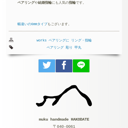
ペアリング
や
結婚指輪
にも人気の
指輪
です。
幅違いの6mmタイプ
もございます。
works
ペアリングに
リング・指輪
ペアリング
彫り
甲丸
muku handmade HAKODATE
〒040-0061