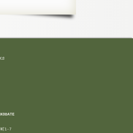
AKODATE
町1-7