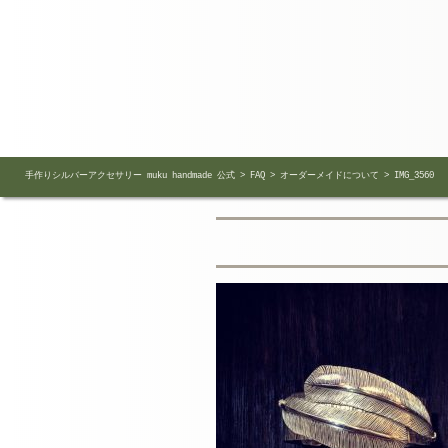
手作りシルバーアクセサリー muku handmade 公式
>
FAQ
>
オーダーメイドについて
>
IMG_3560