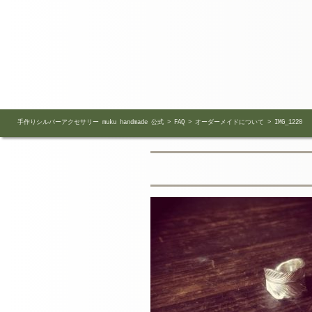
手作りシルバーアクセサリー muku handmade 公式
>
FAQ
>
オーダーメイドについて
>
IMG_1220