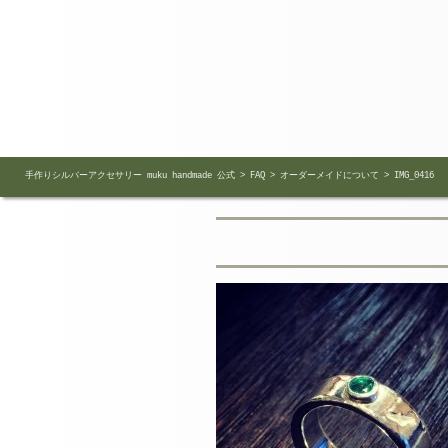
手作りシルバーアクセサリー muku handmade 公式
>
FAQ
>
オーダーメイドについて
>
IMG_0416