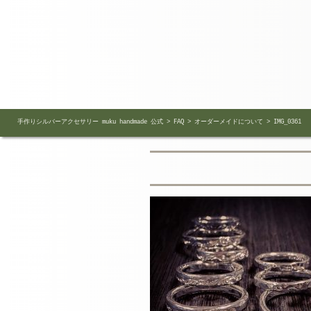
手作りシルバーアクセサリー muku handmade 公式
>
FAQ
>
オーダーメイドについて
>
IMG_0361