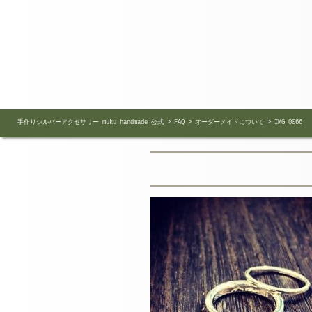
手作りシルバーアクセサリー muku handmade 公式
>
FAQ
>
オーダーメイドについて
>
IMG_0066