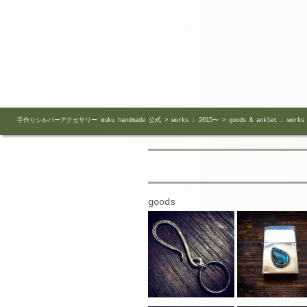
手作りシルバーアクセサリー muku handmade 公式
>
works : 2015〜
>
goods & anklet : works
goods