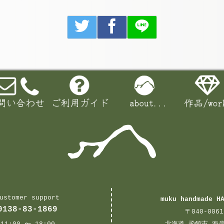
ustomer support
muku handmade H
0138-83-1869
〒040-0061