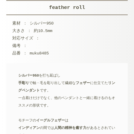
feather roll
メールアドレス (必須)
素材 ： シルバー950
メッセージ本文
大きさ ： 約10.5mm
対応サイズ ：
備考 ：
品番 ： muku8485
シルバー950
を打ち延ばし
手彫り
で軸・毛を彫り出して繊細な
フェザー
に仕立てた
リン
グペンダント
です。
一点着けだけでなく、他のペンダントと一緒に着けるのもオ
ススメの形状です。
モチーフの
イーグル
フェザー
は
インディアン
の間では
人間の精神を癒す力
があるとされてい