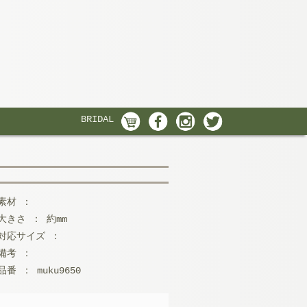
BRIDAL
素材 ：
大きさ ： 約mm
対応サイズ ：
備考 ：
品番 ： muku9650