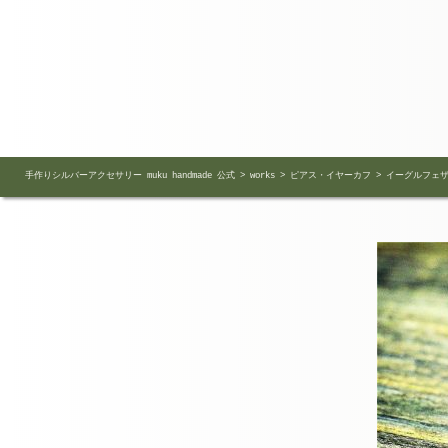
手作りシルバーアクセサリー muku handmade 公式
>
works
>
ピアス・イヤーカフ
>
イーグルフェ