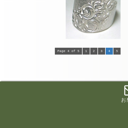
Page 4 of 5
1
2
3
4
5