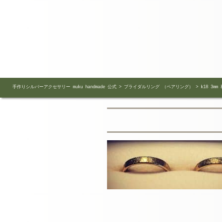
手作りシルバーアクセサリー muku handmade 公式
>
ブライダルリング （ペアリング）
>
k18 3mm